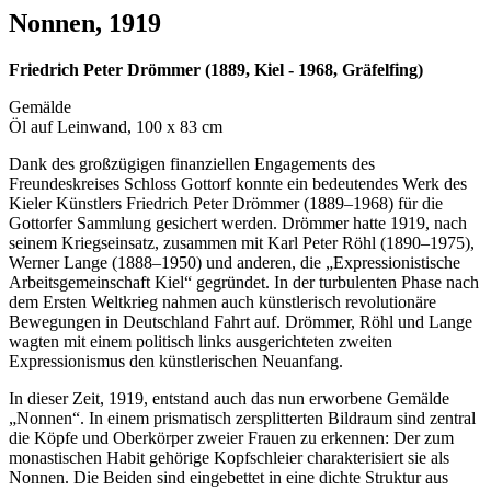
Nonnen, 1919
Friedrich Peter Drömmer (1889, Kiel - 1968, Gräfelfing)
Gemälde
Öl auf Leinwand, 100 x 83 cm
Dank des großzügigen finanziellen Engagements des
Freundeskreises Schloss Gottorf konnte ein bedeutendes Werk des
Kieler Künstlers Friedrich Peter Drömmer (1889–1968) für die
Gottorfer Sammlung gesichert werden. Drömmer hatte 1919, nach
seinem Kriegseinsatz, zusammen mit Karl Peter Röhl (1890–1975),
Werner Lange (1888–1950) und anderen, die „Expressionistische
Arbeitsgemeinschaft Kiel“ gegründet. In der turbulenten Phase nach
dem Ersten Weltkrieg nahmen auch künstlerisch revolutionäre
Bewegungen in Deutschland Fahrt auf. Drömmer, Röhl und Lange
wagten mit einem politisch links ausgerichteten zweiten
Expressionismus den künstlerischen Neuanfang.
In dieser Zeit, 1919, entstand auch das nun erworbene Gemälde
„Nonnen“. In einem prismatisch zersplitterten Bildraum sind zentral
die Köpfe und Oberkörper zweier Frauen zu erkennen: Der zum
monastischen Habit gehörige Kopfschleier charakterisiert sie als
Nonnen. Die Beiden sind eingebettet in eine dichte Struktur aus