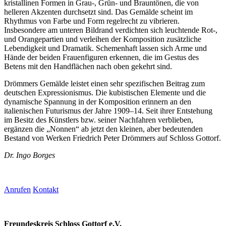
kristallinen Formen in Grau-, Grün- und Brauntönen, die von
helleren Akzenten durchsetzt sind. Das Gemälde scheint im
Rhythmus von Farbe und Form regelrecht zu vibrieren.
Insbesondere am unteren Bildrand verdichten sich leuchtende Rot-,
und Orangepartien und verleihen der Komposition zusätzliche
Lebendigkeit und Dramatik. Schemenhaft lassen sich Arme und
Hände der beiden Frauenfiguren erkennen, die im Gestus des
Betens mit den Handflächen nach oben gekehrt sind.
Drömmers Gemälde leistet einen sehr spezifischen Beitrag zum
deutschen Expressionismus. Die kubistischen Elemente und die
dynamische Spannung in der Komposition erinnern an den
italienischen Futurismus der Jahre 1909–14. Seit ihrer Entstehung
im Besitz des Künstlers bzw. seiner Nachfahren verblieben,
ergänzen die „Nonnen“ ab jetzt den kleinen, aber bedeutenden
Bestand von Werken Friedrich Peter Drömmers auf Schloss Gottorf.
Dr. Ingo Borges
Anrufen
Kontakt
Freundeskreis Schloss Gottorf e.V.